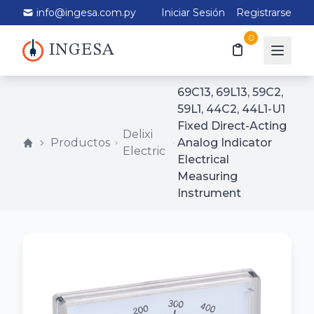
info@ingesa.com.py
Iniciar Sesión
Registrarse
0
INGESA
69C13, 69L13, 59C2,
59L1, 44C2, 44L1-U1
Fixed Direct-Acting
Delixi
Productos
Analog Indicator
Electric
Electrical
Measuring
Instrument