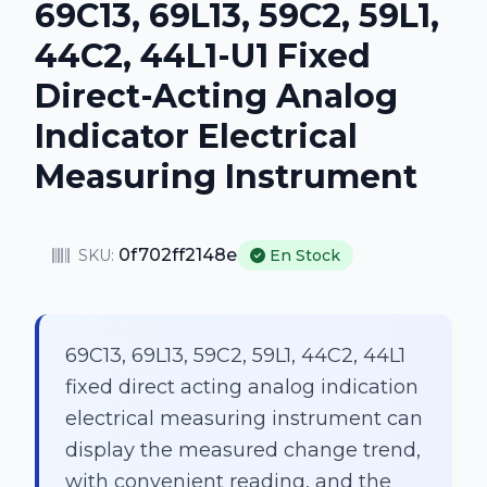
69C13, 69L13, 59C2, 59L1,
44C2, 44L1-U1 Fixed
Direct-Acting Analog
Indicator Electrical
Measuring Instrument
0f702ff2148e
SKU:
En Stock
69C13, 69L13, 59C2, 59L1, 44C2, 44L1
fixed direct acting analog indication
electrical measuring instrument can
display the measured change trend,
with convenient reading, and the