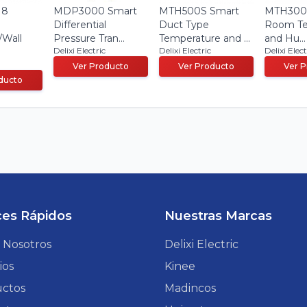
 8
MDP3000 Smart
MTH500S Smart
MTH300 
Differential
Duct Type
Room Te
/Wall
Pressure Tran...
Temperature and ...
and Hu...
Delixi Electric
Delixi Electric
Delixi Elect
Ver Producto
Ver Producto
Ver 
ducto
ces Rápidos
Nuestras Marcas
 Nosotros
Delixi Electric
ios
Kinee
ctos
Madincos