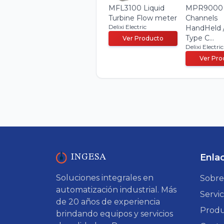
MFL3100 Liquid
MPR9000
Turbine Flow meter
Channels
Delixi Electric
HandHeld 
Type C...
Ver Producto
Delixi Electric
Ver Pro
Enla
INGESA
Soluciones integrales en
Sobre
automatización industrial. Más
Servic
de 20 años de experiencia
Produ
brindando equipos y servicios