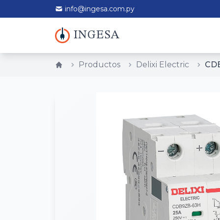
info@ingesa.com.py
INGESA
Productos
Delixi Electric
CDB