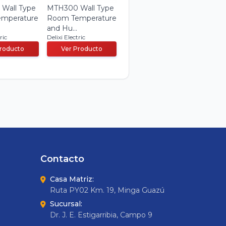
Wall Type
MTH300 Wall Type
mperature
Room Temperature
and Hu...
ric
Delixi Electric
Producto
Ver Producto
Contacto
Casa Matriz:
Ruta PY02 Km. 19, Minga Guazú
Sucursal:
Dr. J. E. Estigarribia, Campo 9