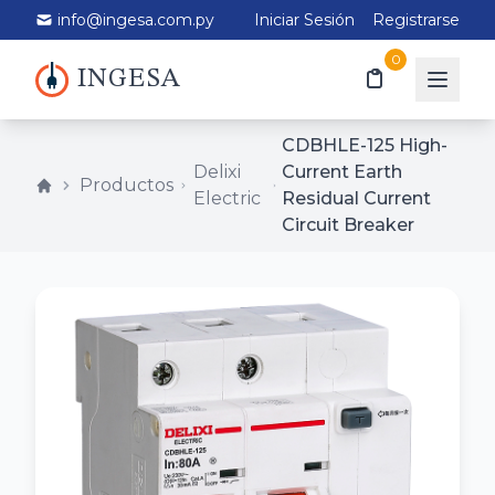
info@ingesa.com.py
Iniciar Sesión
Registrarse
0
INGESA
CDBHLE-125 High-
Delixi
Current Earth
Productos
Electric
Residual Current
Circuit Breaker