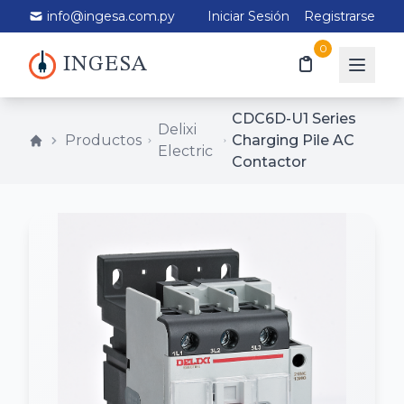
info@ingesa.com.py
Iniciar Sesión
Registrarse
0
INGESA
CDC6D-U1 Series
Delixi
Productos
Charging Pile AC
Electric
Contactor