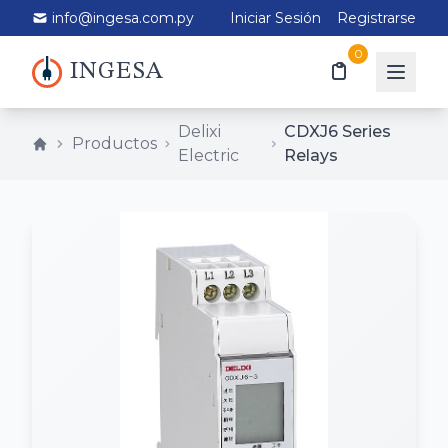
info@ingesa.com.py
Iniciar Sesión
Registrarse
0
INGESA
Delixi
CDXJ6 Series
Productos
Electric
Relays