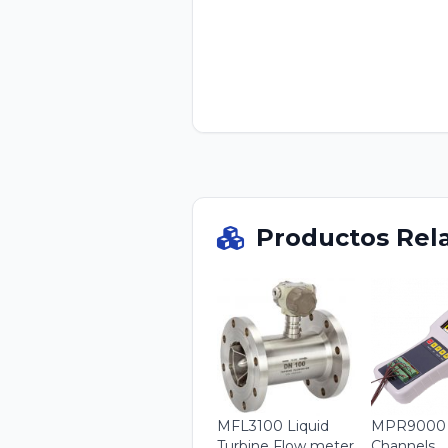
Productos Rel
MFL3100 Liquid
MPR9000
Turbine Flow meter
Channels