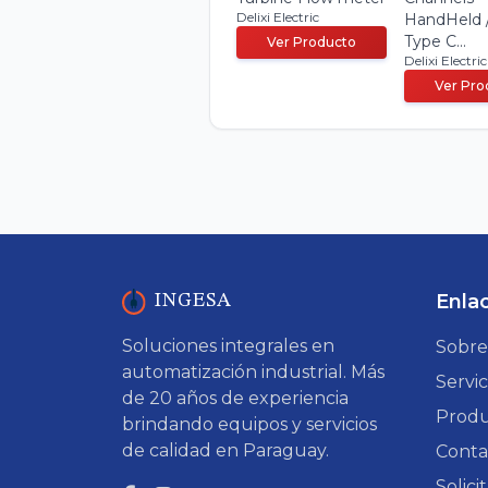
Delixi Electric
HandHeld 
Type C...
Ver Producto
Delixi Electric
Ver Pro
Enla
INGESA
Soluciones integrales en
Sobre
automatización industrial. Más
Servic
de 20 años de experiencia
Produ
brindando equipos y servicios
de calidad en Paraguay.
Conta
Solic