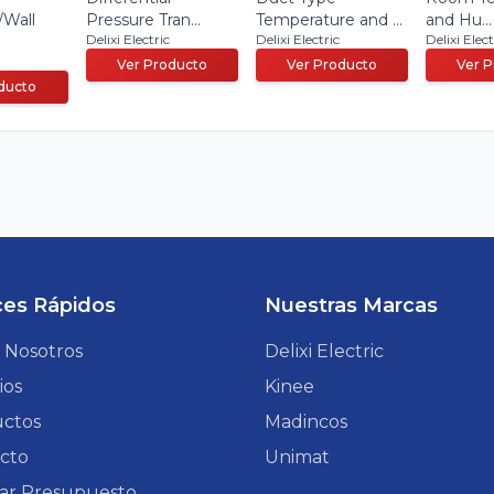
/Wall
Pressure Tran...
Temperature and ...
and Hu...
Delixi Electric
Delixi Electric
Delixi Elect
Ver Producto
Ver Producto
Ver 
ducto
ces Rápidos
Nuestras Marcas
 Nosotros
Delixi Electric
ios
Kinee
ctos
Madincos
cto
Unimat
itar Presupuesto