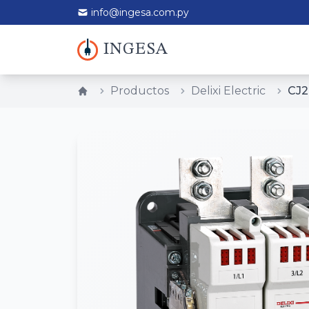
info@ingesa.com.py
INGESA
Productos
Delixi Electric
CJ2