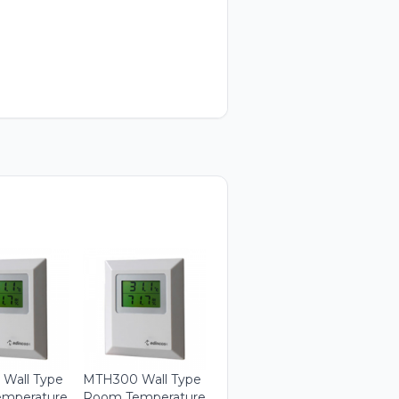
Wall Type
MTH300 Wall Type
mperature
Room Temperature