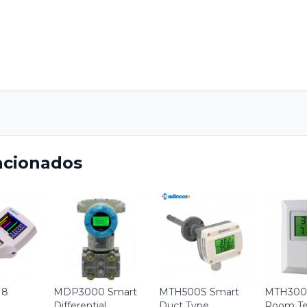
acionados
 8
MDP3000 Smart
MTH500S Smart
MTH300 
Differential
Duct Type
Room Te