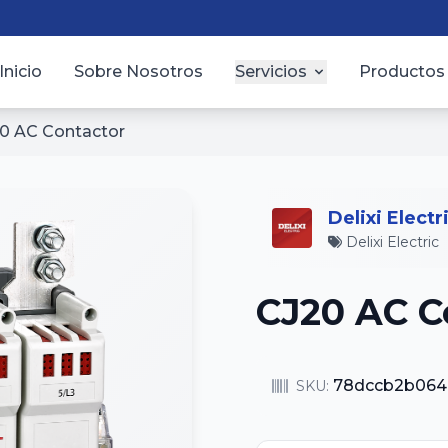
Inicio
Sobre Nosotros
Servicios
Productos
0 AC Contactor
Delixi Electr
Delixi Electric
CJ20 AC C
78dccb2b064
SKU: