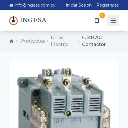
info@ingesa.com.py
Iniciar Sesión
Registrarse
0
INGESA
Delixi
CJ40 AC
Productos
Electric
Contactor