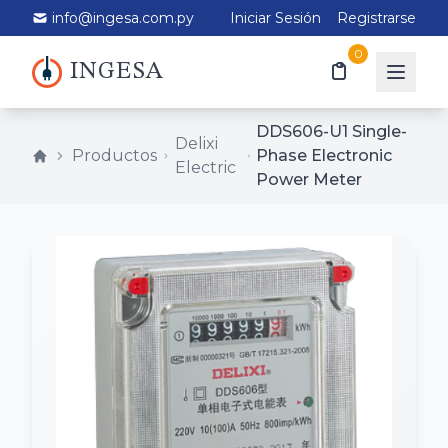
info@ingesa.com.py
Iniciar Sesión
Registrarse
0
INGESA
DDS606-U1 Single-
Delixi
Productos
Phase Electronic
Electric
Power Meter