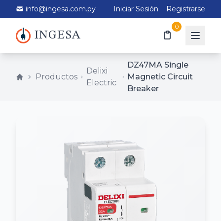
info@ingesa.com.py
Iniciar Sesión
Registrarse
0
INGESA
DZ47MA Single
Delixi
Productos
Magnetic Circuit
Electric
Breaker