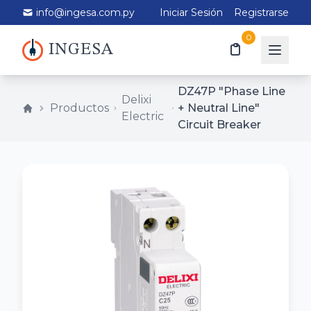
info@ingesa.com.py
Iniciar Sesión
Registrarse
0
INGESA
DZ47P "Phase Line
Delixi
Productos
+ Neutral Line"
Electric
Circuit Breaker