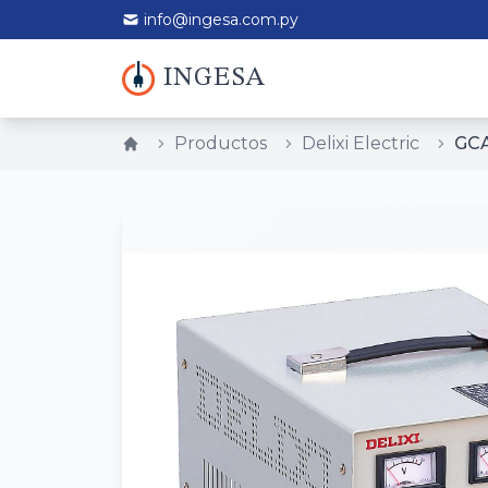
info@ingesa.com.py
INGESA
Productos
Delixi Electric
GCA