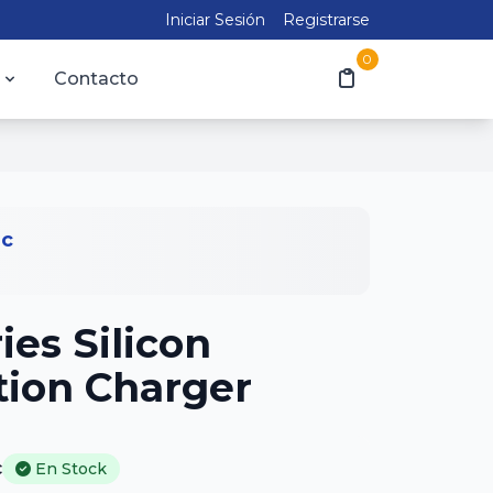
Iniciar Sesión
Registrarse
0
Contacto
ic
es Silicon
ion Charger
c
En Stock