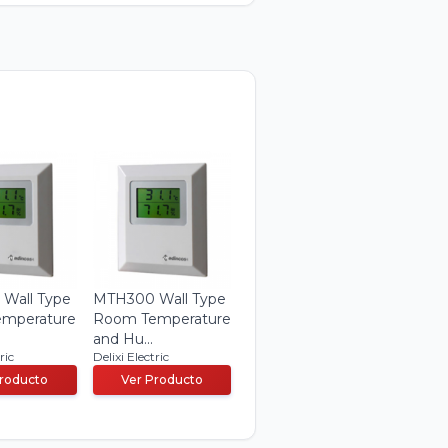
Wall Type
MTH300 Wall Type
mperature
Room Temperature
and Hu...
ric
Delixi Electric
Producto
Ver Producto