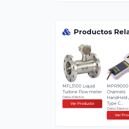
Productos Rel
MFL3100 Liquid
MPR9000
Turbine Flow meter
Channels
Delixi Electric
HandHeld 
Type C...
Ver Producto
Delixi Electric
Ver Pro