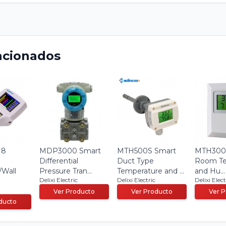
acionados
 8
MDP3000 Smart
MTH500S Smart
MTH300 
Differential
Duct Type
Room Te
/Wall
Pressure Tran...
Temperature and ...
and Hu...
Delixi Electric
Delixi Electric
Delixi Elect
Ver Producto
Ver Producto
Ver 
ducto