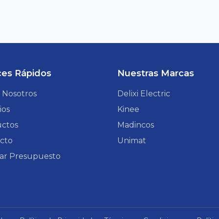
ces Rápidos
Nuestras Marcas
 Nosotros
Delixi Electric
ios
Kinee
ctos
Madincos
cto
Unimat
itar Presupuesto