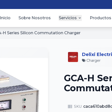
Inicio
Sobre Nosotros
Servicios
Productos
-H Series Silicon Commutation Charger
Delixi Electr
Charger
GCA-H Seri
Commutat
caca610abd8
SKU: