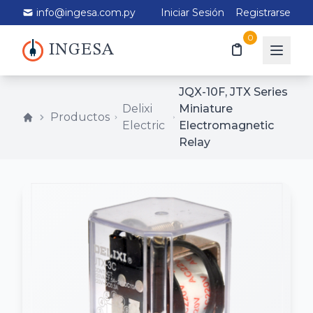
info@ingesa.com.py
Iniciar Sesión
Registrarse
0
INGESA
JQX-10F, JTX Series
Delixi
Miniature
Productos
Electric
Electromagnetic
Relay