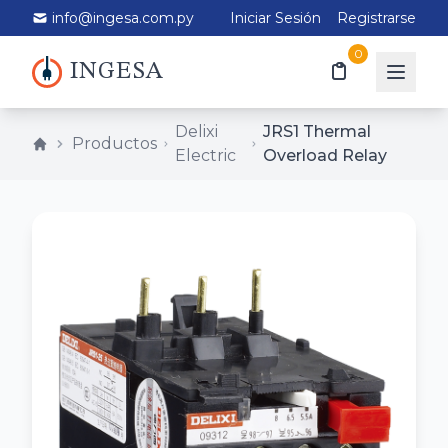
info@ingesa.com.py
Iniciar Sesión
Registrarse
0
INGESA
Delixi
JRS1 Thermal
Productos
Electric
Overload Relay