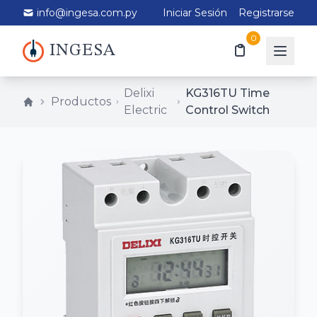
info@ingesa.com.py
Iniciar Sesión
Registrarse
0
INGESA
Delixi
KG316TU Time
Productos
Electric
Control Switch