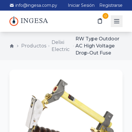
info@ingesa.com.py
Iniciar Sesión
Registrarse
0
INGESA
RW Type Outdoor
Delixi
Productos
AC High Voltage
Electric
Drop-Out Fuse