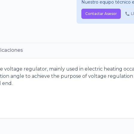
Nuestro equipo técnico es
Contactar Asesor
L
ficaciones
tate voltage regulator, mainly used in electric heating oc
ion angle to achieve the purpose of voltage regulation
l end.