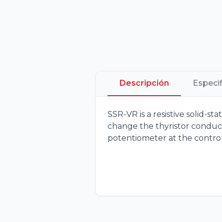
Descripción
Especi
SSR-VR is a resistive solid-s
change the thyristor conduct
potentiometer at the contro