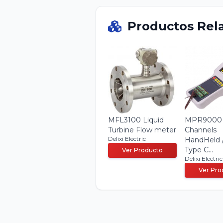
Productos Rel
MFL3100 Liquid
MPR9000
Turbine Flow meter
Channels
Delixi Electric
HandHeld 
Type C...
Ver Producto
Delixi Electric
Ver Pro