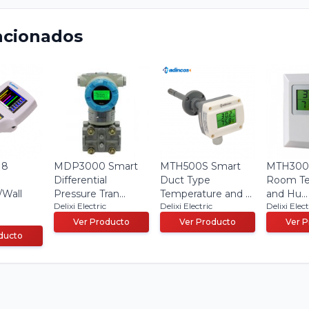
acionados
 8
MDP3000 Smart
MTH500S Smart
MTH300 
Differential
Duct Type
Room Te
/Wall
Pressure Tran...
Temperature and ...
and Hu...
Delixi Electric
Delixi Electric
Delixi Elect
Ver Producto
Ver Producto
Ver 
ducto