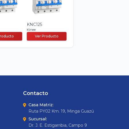
KNC125
Kinee
Producto
Ver Producto
Contacto
Casa Matriz:
Ruta PY02 Km. 19, Minga Guazú
Sucursal:
Dr. J. E. Estigarribia, Campo 9