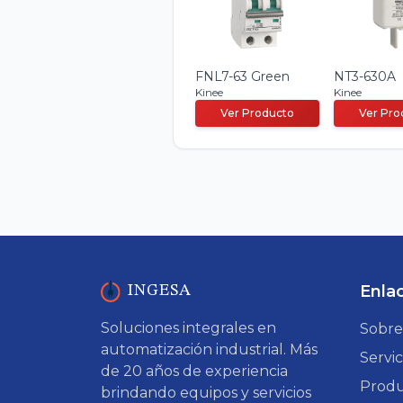
FNL7-63 Green
NT3-630A
Kinee
Kinee
Ver Producto
Ver Pro
Enla
INGESA
Soluciones integrales en
Sobre
automatización industrial. Más
Servic
de 20 años de experiencia
Produ
brindando equipos y servicios