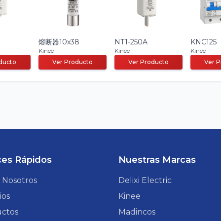
熔断器10x38
NT1-250A
KNC125
Kinee
Kinee
Kinee
ducto
Ver Producto
Ver Producto
Ver 
ces Rápidos
Nuestras Marcas
 Nosotros
Delixi Electric
ios
Kinee
ctos
Madincos