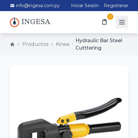
info@ingesa.com.py
Iniciar Sesión
Registrarse
0
INGESA
Hydraulic Bar Steel
Productos
Kinee
Cutttering