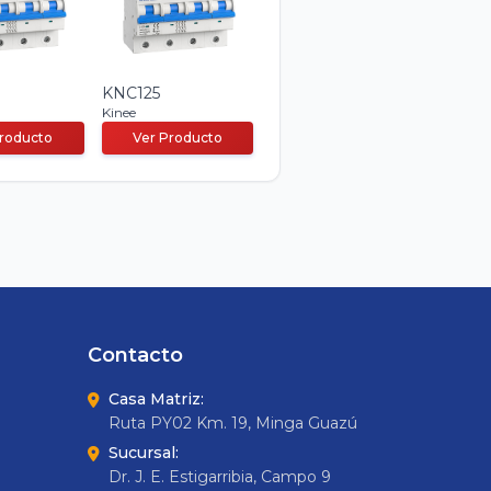
KNC125
Kinee
Producto
Ver Producto
Contacto
Casa Matriz:
Ruta PY02 Km. 19, Minga Guazú
Sucursal:
Dr. J. E. Estigarribia, Campo 9