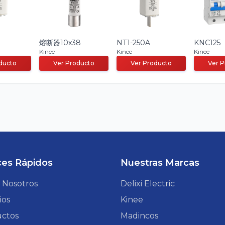
熔断器10x38
NT1-250A
KNC125
Kinee
Kinee
Kinee
ducto
Ver Producto
Ver Producto
Ver 
ces Rápidos
Nuestras Marcas
 Nosotros
Delixi Electric
ios
Kinee
ctos
Madincos