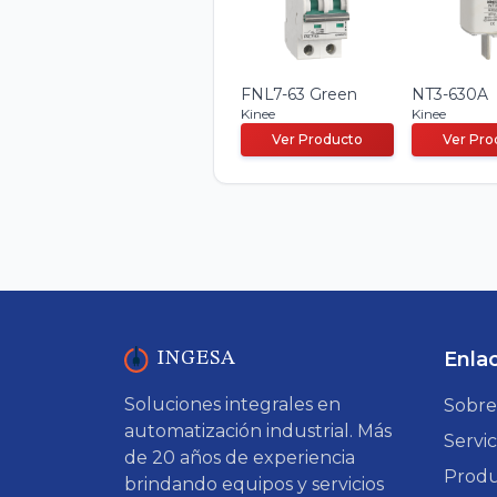
FNL7-63 Green
NT3-630A
Kinee
Kinee
Ver Producto
Ver Pro
Enla
INGESA
Soluciones integrales en
Sobre
automatización industrial. Más
Servic
de 20 años de experiencia
Produ
brindando equipos y servicios