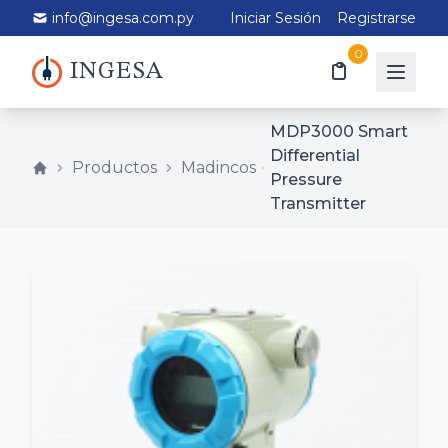
info@ingesa.com.py
Iniciar Sesión
Registrarse
0
INGESA
MDP3000 Smart
Differential
Productos
Madincos
Pressure
Transmitter