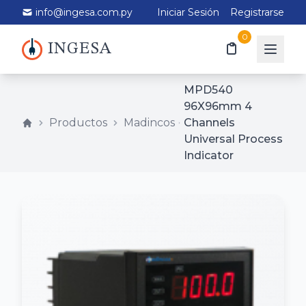
info@ingesa.com.py
Iniciar Sesión
Registrarse
0
INGESA
MPD540
96X96mm 4
Productos
Madincos
Channels
Universal Process
Indicator