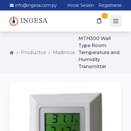
info@ingesa.com.py
Iniciar Sesión
Registrarse
0
INGESA
MTH300 Wall
Type Room
Productos
Madincos
Temperature and
Humidity
Transmitter