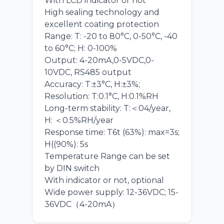
With LCD indicator or not
High sealing technology and
excellent coating protection
Range: T: -20 to 80°C, 0-50°C, -40
to 60°C; H: 0-100%
Output: 4-20mA,0-5VDC,0-
10VDC, RS485 output
Accuracy: T:±3°C, H:±3%;
Resolution: T:0.1°C, H:0.1%RH
Long-term stability: T:＜04/year,
H: ＜0.5%RH/year
Response time: T6t (63%): max=3s;
H((90%): 5s
Temperature Range can be set
by DIN switch
With indicator or not, optional
Wide power supply: 12-36VDC; 15-
36VDC（4-20mA）