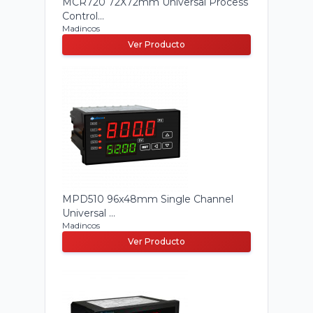
MCR720 72X72mm Universal Process
Control...
Madincos
Ver Producto
MPD510 96x48mm Single Channel
Universal ...
Madincos
Ver Producto