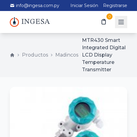
info@ingesa.com.py
Iniciar Sesión
Registrarse
0
INGESA
MTR430 Smart
Integrated Digital
Productos
Madincos
LCD Display
Temperature
Transmitter