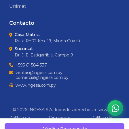
Unimat
Contacto
Casa Matriz:
Ruta PY02 Km. 19, Minga Guazú
Sucursal:
Dr. J. E. Estigarribia, Campo 9
+595 61 584 337
ventas@ingesa.com.py
comercial@ingesa.com.py
www.ingesa.com.py
© 2026 INGESA S.A. Todos los derechos reservados.
Política de
Términos y
Política de
Privacidad
Condiciones
Cookies
Añadir a Presupuesto