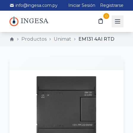
info@ingesa.com.py
Iniciar Sesión
Registrarse
0
INGESA
Productos
Unimat
EM131 4AI RTD