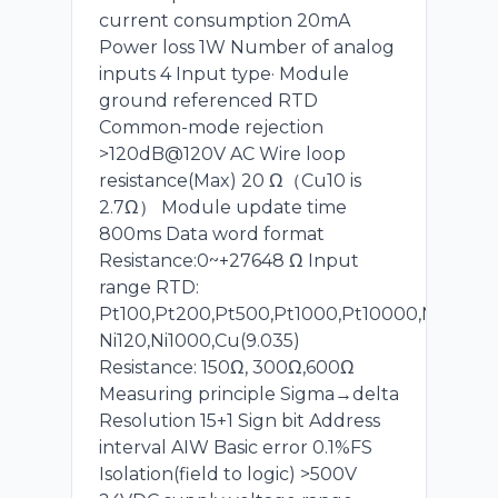
current consumption 20mA
Power loss 1W Number of analog
inputs 4 Input type· Module
ground referenced RTD
Common-mode rejection
>120dB@120V AC Wire loop
resistance(Max) 20 Ω（Cu10 is
2.7Ω） Module update time
800ms Data word format
Resistance:0~+27648 Ω Input
range RTD:
Pt100,Pt200,Pt500,Pt1000,Pt10000,Ni100
Ni120,Ni1000,Cu(9.035)
Resistance: 150Ω, 300Ω,600Ω
Measuring principle Sigma→delta
Resolution 15+1 Sign bit Address
interval AIW Basic error 0.1%FS
Isolation(field to logic) >500V