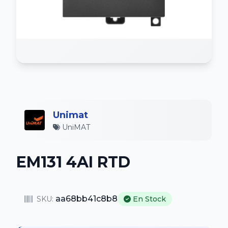
Unimat
UniMAT
EM131 4AI RTD
aa68bb41c8b8
SKU:
En Stock