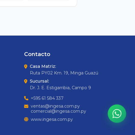
Contacto
Casa Matriz:
Ruta PY02 Km. 19, Minga Guazú
Sucursal:
Dr. J. E. Estigarribia, Campo 9
+595 61 584 337
ventas@ingesa.com.py
comercial@ingesa.com.py
www.ingesa.com.py