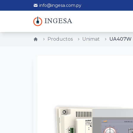
info@ingesa.com.py
INGESA
Productos
Unimat
UA407W