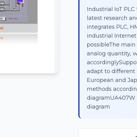
Industrial IoT PLC
latest research a
integrates PLC, HM
industrial Interne
possibleThe main 
analog quantity, 
accordinglySuppor
adapt to differen
European and Jap
methods accordi
diagramUA407W in
diagram