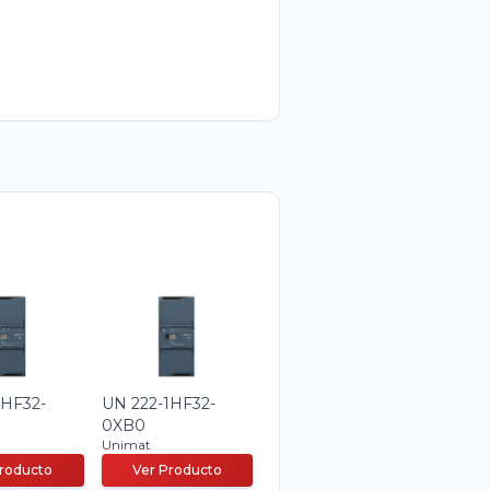
1HF32-
UN 222-1HF32-
0XB0
Unimat
Producto
Ver Producto