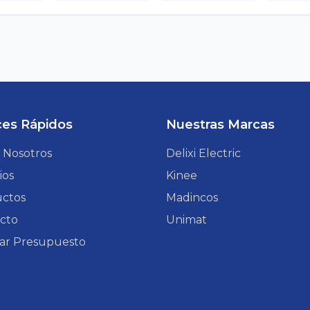
ces Rápidos
Nuestras Marcas
 Nosotros
Delixi Electric
ios
Kinee
ctos
Madincos
cto
Unimat
itar Presupuesto