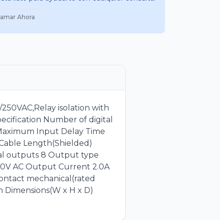
lamar Ahora
50VAC,Relay isolation with
cification Number of digital
C Maximum Input Delay Time
 Cable Length(Shielded)
al outputs 8 Output type
50V AC Output Current 2.0A
ontact mechanical(rated
m Dimensions(W x H x D)