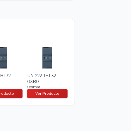
1HF32-
UN 222-1HF32-
0XB0
Unimat
Producto
Ver Producto