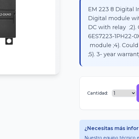
EM 223 8 Digital I
Digital module wi
DC with relay ;2)
6ES7223-1PH22-0XA
module ;4). Coul
;5). 3- year warrant
Cantidad:
¿Necesitas más info
Nuestro equipo técnico es