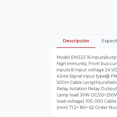
Descripción
Especi
Model EM223 16 inputs/outp
high immunity. From bus cur
inputs 8 Input voltage 24 V
4.5ms Signal input type@ PN
500m Cable Length(unshielde
Relay Isolation Relay Outp
Lamp load 30W DC/20~250W A
load voltage) 100, 000 Cabl
(mm) 71.2× 80× 62 Order N