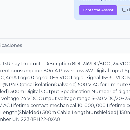
Contactar Asesor
L
ficaciones
utsRelay Product Description 8DI, 24VDC/8DO, 24 VDC/2
rent consumption 80mA Power loss 3W Digital Input Spe
DC, 4mA Logic 0 signal 0~5 VDC Logic 1 signal 15~30 VD
P/NPN Optical isolation(Galvanic) 500 V AC for 1 minute
d) 300m Digital Output Specification Number of digit
ut voltage 24 VDC Output voltage range 5~30 VDC/20~2
C Lifetime contact mechanical 10, 000, 000 Lifetime c
e Length(Shielded) 500m Cable Length(unshielded) 150
umber UN 223-1PH22-0XA0