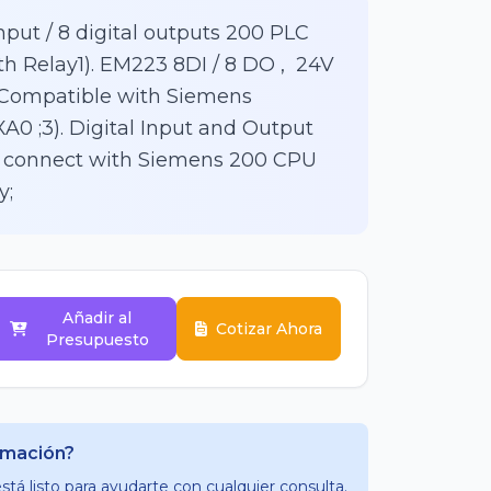
nput / 8 digital outputs 200 PLC
th Relay1). EM223 8DI / 8 DO , 24V
. Compatible with Siemens
0 ;3). Digital Input and Output
d connect with Siemens 200 CPU
y;
Añadir al
Cotizar Ahora
Presupuesto
rmación?
tá listo para ayudarte con cualquier consulta.