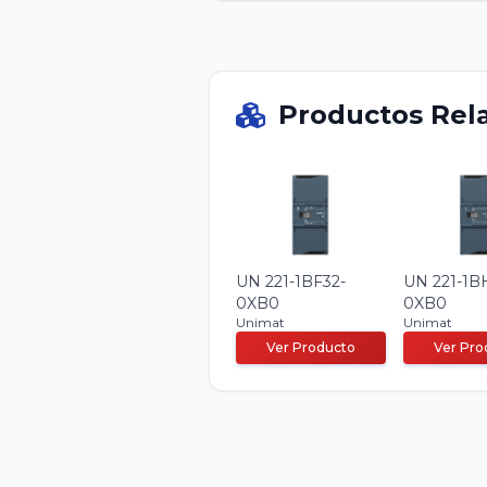
Productos Rel
UN 221-1BF32-
UN 221-1B
0XB0
0XB0
Unimat
Unimat
Ver Producto
Ver Pro