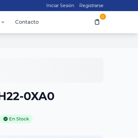
Iniciar Sesión
Registrarse
0
Contacto
PH22-0XA0
En Stock